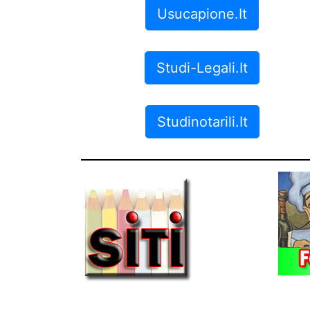
Usucapione.it
Studi-Legali.it
Studinotarili.it